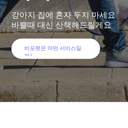
강아지 집에 혼자 두지 마세요
바쁠때 대신 산책해드릴게요
비포펫은 어떤 서비스일
까?